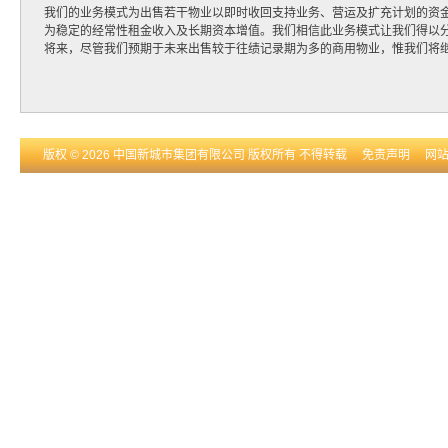
我们的业务模式为出售若干物业以即时收回支持业务、营运及扩充计划的资
为稳定的经常性租金收入及长期资本增值。我们相信此业务模式让我们得以
将来，尽管我们预期于未来出售较于往绩记录期为多的商用物业，惟我们将继
版权 © 2026 中国新城市集团有限公司 版权所有 不得转载
免责声明
网