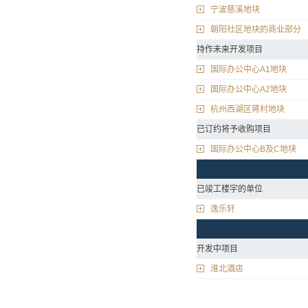
宁波慈溪地块
朝阳社区地块的商业部分
持作未来开发项目
国际办公中心A1地块
国际办公中心A2地块
杭州西湖区蒋村地块
已订约将予收购项目
国际办公中心B及C地块
已竣工楼宇的单位
逸乐轩
开发中项目
淮北酒店